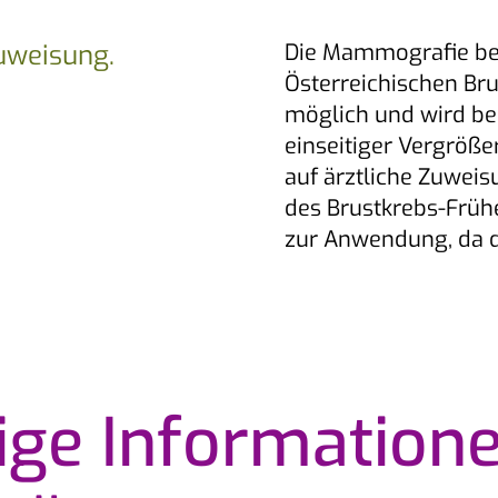
uweisung.
Die Mammografie bei
Österreichischen B
möglich und wird be
einseitiger Vergröß
auf ärztliche Zuweis
des Brustkrebs-Frü
zur Anwendung, da d
ige Informatione