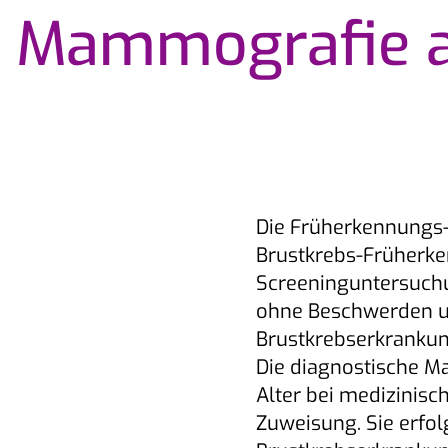
e Mammografie 
Die Früherkennung
Brustkrebs-Früherke
Screeninguntersuch
ohne Beschwerden un
Brustkrebserkrankun
Die diagnostische 
Alter bei medizinisc
Zuweisung. Sie erfol